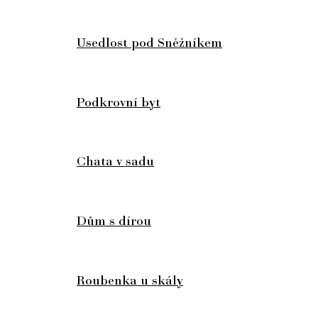
Usedlost pod Sněžníkem
Podkrovní byt
Chata v sadu
Dům s dírou
Roubenka u skály