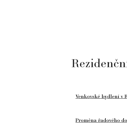
Rezidenční
Venkovské bydlení v 
Proměna řadového d