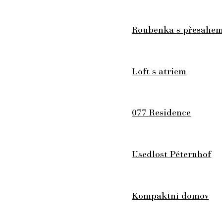
Roubenka s přesahe
Loft s atriem
077 Residence
Usedlost Péternhof
Kompaktní domov