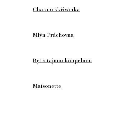
Chata u skřivánka
Mlýn Práchovna
Byt s tajnou koupelnou
Maisonette