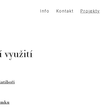
Info
Kontakt
Projekty
 využití
Ratiboři
omku