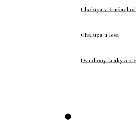
Chalupa v Krušnohoř
Chalupa u lesa
Dva domy, srnky a st