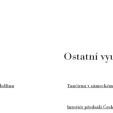
Ostatní vyu
dolfinu
Tančírna v zámeckém
Interiér předsálí Čes