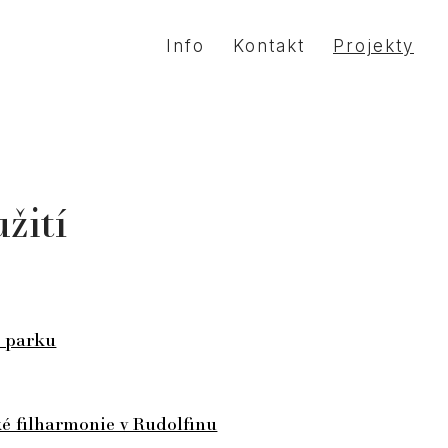
Info
Kontakt
Projekty
žití
 parku
ké filharmonie v Rudolfinu