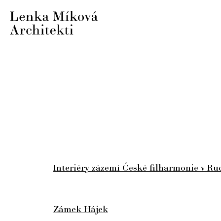
Interiéry zázemí České filharmonie v Ru
Zámek Hájek