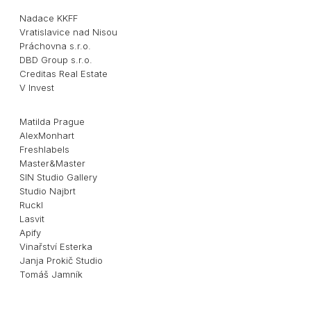
Nadace KKFF
Vratislavice nad Nisou
Práchovna s.r.o.
DBD Group s.r.o.
Creditas Real Estate
V Invest
Matilda Prague
AlexMonhart
Freshlabels
Master&Master
SIN Studio Gallery
Studio Najbrt
Ruckl
Lasvit
Apify
Vinařství Esterka
Janja Prokič Studio
Tomáš Jamník