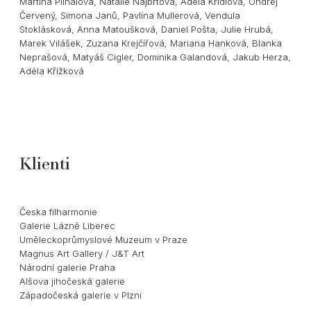
Martina Plíhalová, Natálie Najbrtová, Adéla Krídlová, Ondřej
Červený, Simona Janů, Pavlína Mullerová, Vendula
Stoklásková, Anna Matoušková, Daniel Pošta, Julie Hrubá,
Marek Vilášek, Zuzana Krejčířová, Mariana Hanková, Blanka
Neprašová, Matyáš Cigler, Dominika Galandová, Jakub Herza,
Adéla Křížková
Klienti
Česka filharmonie
Galerie Lázně Liberec
Uměleckoprůmyslové Muzeum v Praze
Magnus Art Gallery / J&T Art
Národní galerie Praha
Alšova jihočeská galerie
Západočeská galerie v Plzni