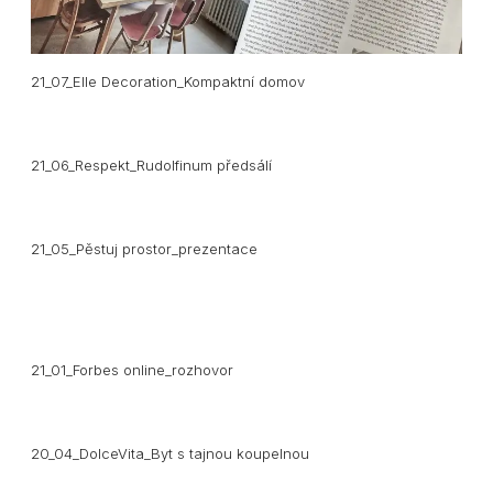
21_07_Elle Decoration_Kompaktní domov
21_06_Respekt_Rudolfinum předsálí
21_05_Pěstuj prostor_prezentace
21_01_Forbes online_rozhovor
20_04_DolceVita_Byt s tajnou koupelnou