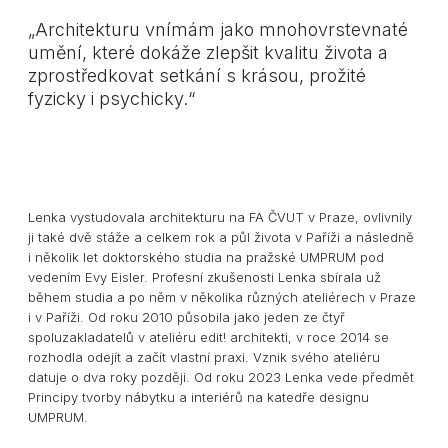
„Architekturu vnímám jako mnohovrstevnaté
umění, které dokáže zlepšit kvalitu života a
zprostředkovat setkání s krásou, prožité
fyzicky i psychicky.“
Lenka vystudovala architekturu na FA ČVUT v Praze, ovlivnily
ji také dvě stáže a celkem rok a půl života v Paříži a následně
i několik let doktorského studia na pražské UMPRUM pod
vedením Evy Eisler. Profesní zkušenosti Lenka sbírala už
během studia a po něm v několika různých ateliérech v Praze
i v Paříži. Od roku 2010 působila jako jeden ze čtyř
spoluzakladatelů v ateliéru edit! architekti, v roce 2014 se
rozhodla odejít a začít vlastní praxi. Vznik svého ateliéru
datuje o dva roky později. Od roku 2023 Lenka vede předmět
Principy tvorby nábytku a interiérů na katedře designu
UMPRUM.