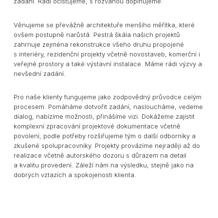
zadání. Rádi očišťujeme, s rozvahou doplňujeme.
Věnujeme se převážně architektuře menšího měřítka, které
ovšem postupně narůstá. Pestrá škála našich projektů
zahrnuje zejména rekonstrukce všeho druhu propojené
s interiéry, rezidenční projekty včetně novostaveb, komerční i
veřejné prostory a také výstavní instalace. Máme rádi výzvy a
nevšední zadání.
Pro naše klienty fungujeme jako zodpovědný průvodce celým
procesem. Pomáháme dotvořit zadání, nasloucháme, vedeme
dialog, nabízíme možnosti, přinášíme vizi. Dokážeme zajistit
komplexní zpracování projektové dokumentace včetně
povolení, podle potřeby rozšiřujeme tým o další odborníky a
zkušené spolupracovníky. Projekty provázíme nejraději až do
realizace včetně autorského dozoru s důrazem na detail
a kvalitu provedení. Záleží nám na výsledku, stejně jako na
dobrých vztazích a spokojenosti klienta.