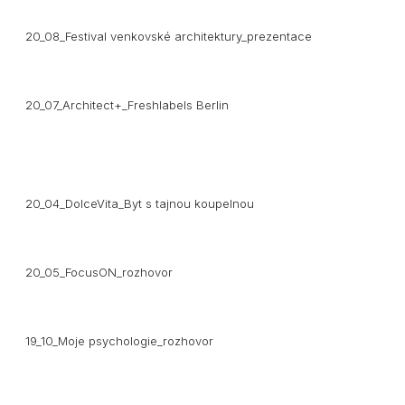
20_08_Festival venkovské architektury_prezentace
20_07_Architect+_Freshlabels Berlin
20_04_DolceVita_Byt s tajnou koupelnou
20_05_FocusON_rozhovor
19_10_Moje psychologie_rozhovor