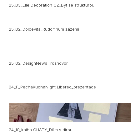
25_03_Elle Decoration CZ_Byt se strukturou
25_02_Dolcevita_Rudolfinum zázemí
25_02_DesignNews_ rozhovor
24_11_PechaKuchaNight Liberec_prezentace
24_10_kniha CHATY_Dům s dírou