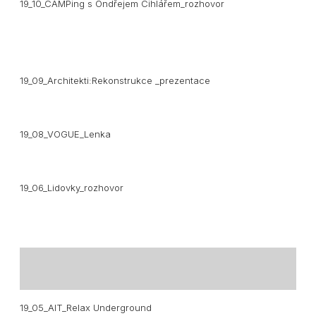
19_10_CAMPing s Ondřejem Cihlářem_rozhovor
19_09_Architekti:Rekonstrukce _prezentace
19_08_VOGUE_Lenka
19_06_Lidovky_rozhovor
19_05_AIT_Relax Underground