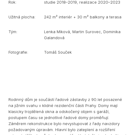
Rok:
studie 2018–2019, realizace 2020–2023
Užitná plocha:
242 m² interiér + 30 m² balkony a terasa
Tým:
Lenka Míková, Martin Surovec, Dominika
Galandová
Fotografie:
Tomáš Souček
Rodinný dům je součástí řadové zástavby z 90.let posazené
na jižním svahu v klidné rezidenční části Prahy. Domy mají
klasicky trojdělená okna a odskočený objem s garáží,
postupem času se jednotlivé řadové domy proměňují.
Záměrem rekonstrukce bylo nevystupovat z řady navzdory
požadovaným úpravám. Hlavní bylo zateplení a rozšíření