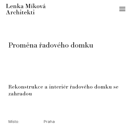
Menu
Info
Kon
Proj
Proměna řadového domku
rez
ost
ins
Rekonstrukce a interiér řadového domku se
zahradou
Místo:
Praha