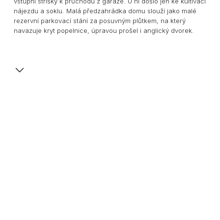
vstupní stříšky k průchodu z garáže. U ní došlo jen ke kultivaci
nájezdu a soklu. Malá předzahrádka domu slouží jako malé
rezervní parkovací stání za posuvným plůtkem, na který
navazuje kryt popelnice, úpravou prošel i anglický dvorek.
Do třípatrového domu se vstupuje z ulice v úrovni
prostředního podlaží, vlivem svahu se pak na protější straně
do zahrady vystupuje o patro níž v polosuterénu.
Zatímco v exteriéru se proměnil dům jen decentně, v interiéru
získal kompletně nový facelift.
Zásahy limitovala původní nosná konstrukce, nesahalo se do
stropů ani překladů, nicméně v rámci možností návrh přinesl
co největší propojení místností a otevření ven pro jejich
prosvětlení.
Hlavním motivem jsou nové podlahy z terrazza, nový domov
pro novou generaci.