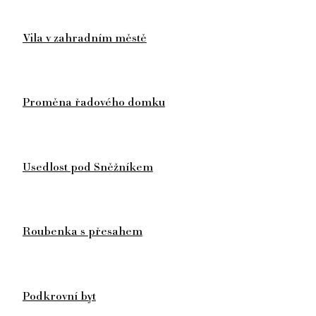
Vila v zahradním městě
Proměna řadového domku
Usedlost pod Sněžníkem
Roubenka s přesahem
Podkrovní byt