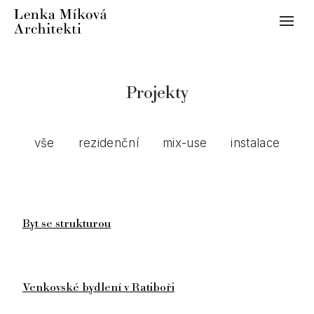
Menu
Info
Kon
Projekty
Proj
rez
vše
rezidenční
mix-use
instalace
ost
ins
Byt se strukturou
Venkovské bydlení v Ratiboři