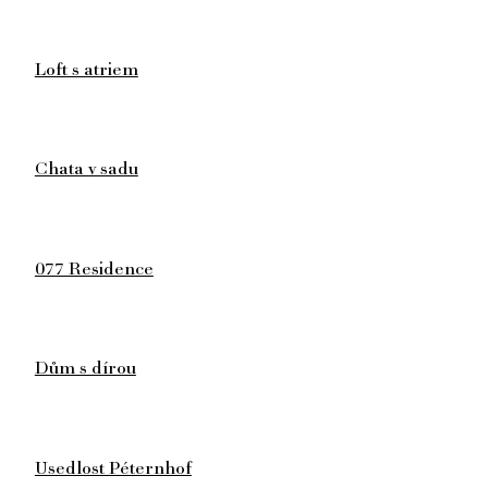
Loft s atriem
Chata v sadu
077 Residence
Dům s dírou
Usedlost Péternhof