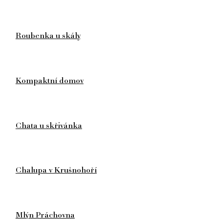
Roubenka u skály
Kompaktní domov
Chata u skřivánka
Chalupa v Krušnohoří
Mlýn Práchovna